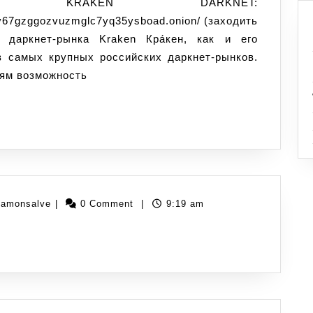
oy67gzggozvuzmglc7yq35ysboad.onion/ (заходить
 даркнет-рынка Kraken Кра́кен, как и его
з самых крупных российских даркнет-рынков.
лям возможность
ilamonsalve
|
0 Comment
|
9:19 am