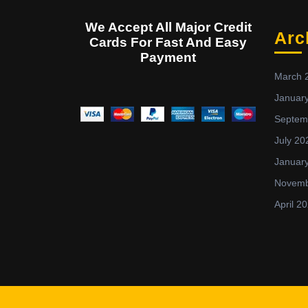
We Accept All Major Credit
Arc
Cards For Fast And Easy
Payment
March 
Januar
Septem
July 20
Januar
Novemb
April 2