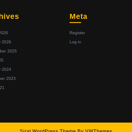
hives
Meta
2026
Register
y 2026
Log in
ber 2025
25
y 2024
er 2023
021
Sirat WordPress Theme
By VWThemes