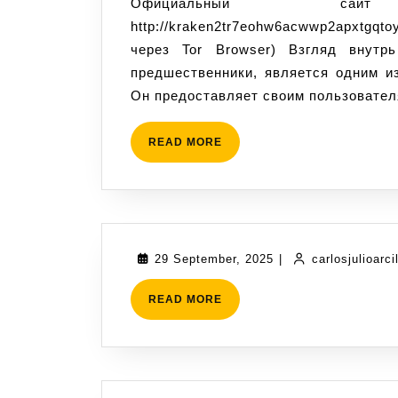
Официальный сайт KRAKEN DARKNET:
http://kraken2tr7eohw6acwwp2apxtgqt
через Tor Browser) Взгляд внутрь
предшественники, является одним и
Он предоставляет своим пользовате
READ MORE
29 September, 2025
|
carlosjulioarc
READ MORE