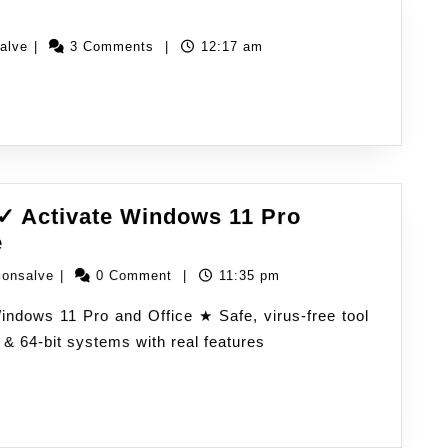
salve
|
3 Comments
|
12:17 am
✓ Activate Windows 11 Pro
e
monsalve
|
0 Comment
|
11:35 pm
 & 64-bit systems with real features