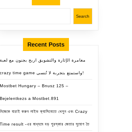
Search
Recent Posts
مغامرة الإثارة والتشويق اربح بجنون مع لعبة
crazy time game واستمتع بتجربة لا تُنسى!
Mostbet Hungary – Bnusz 125 –
Bejelentkezs a Mostbet.891
নিজেকে যাচাই করুন লাইভ ক্যাসিনোতে খেলুন এবং Crazy
Time result -এর মাধ্যমে বড় পুরস্কার জেতার সুযোগ তৈ