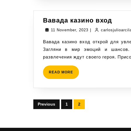
Вавада казино вход
11 November, 2023
|
carlosjulioarci
Вавада казино вход открой для увлекательных азартных игр Вавада казино вход
Загляни в мир эмоций и шансов.
развлечения ждут своего героя. Прис
READ MORE
Previous
1
2