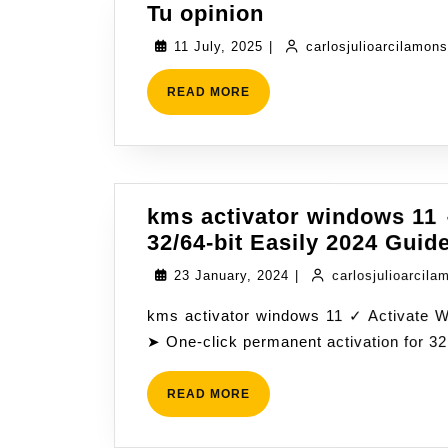
Tu opinion
11 July, 2025
|
carlosjulioarcilamon
READ MORE
kms activator windows 11 
32/64-bit Easily 2024 Guid
23 January, 2024
|
carlosjulioarcila
kms activator windows 11 ✓ Activate Windows 11 Pro and Office ★ Safe, virus-free tool
➤ One-click permanent activation for 32
READ MORE